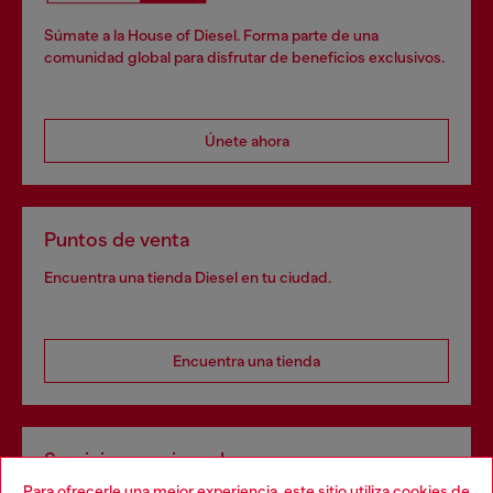
Súmate a la House of Diesel. Forma parte de una
comunidad global para disfrutar de beneficios exclusivos.
Únete ahora
Puntos de venta
Encuentra una tienda Diesel en tu ciudad.
Encuentra una tienda
Servicios omnicanal
Para ofrecerle una mejor experiencia, este sitio utiliza cookies de