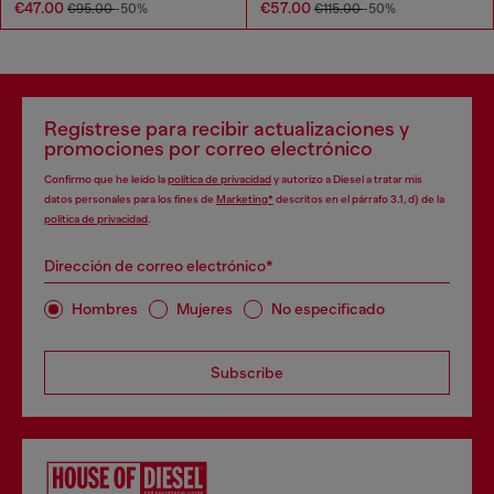
€47.00
€57.00
€95.00
-50%
€115.00
-50%
Regístrese para recibir actualizaciones y
promociones por correo electrónico
Confirmo que he leído la
política de privacidad
y autorizo a Diesel a tratar mis
datos personales para los fines de
Marketing*
descritos en el párrafo 3.1, d) de la
política de privacidad
.
Dirección de correo electrónico*
Hombres
Mujeres
No especificado
Subscribe