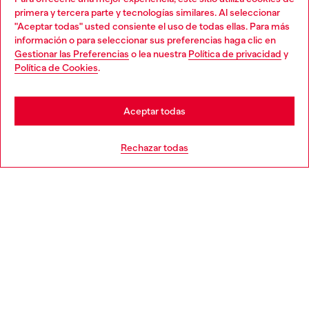
Descubre todos nuestros servicios, tanto en línea como
primera y tercera parte y tecnologías similares. Al seleccionar
en la tienda.
"Aceptar todas" usted consiente el uso de todas ellas. Para más
Choose your location
información o para seleccionar sus preferencias haga clic en
Gestionar las Preferencias
o lea nuestra
Política de privacidad
y
You are currently browsing España website, but it seems you
Política de Cookies
.
Descubre más
may be based in United States
Stay in España
Aceptar todas
AYUDA
Go to United States
Rechazar todas
APARTADO LEGAL
WORLD OF DIESEL
CORPORATE