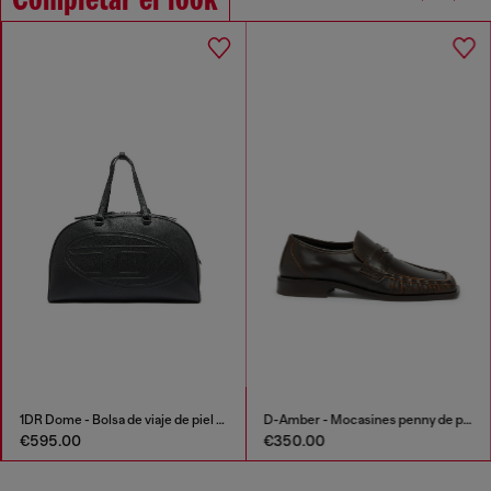
Completar el look
1DR Dome - Bolsa de viaje de piel con Logo Oval D
D-Amber - Mocasines penny de piel
€595.00
€350.00