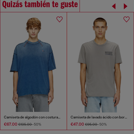
Quizás también te guste
Camiseta de algodón con costuras overlock en contraste
Camiseta de lavado ácido con bordes sin rematar.
€67.00
€47.00
€135.00
-50%
€95.00
-50%