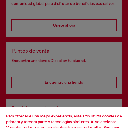
comunidad global para disfrutar de beneficios exclusivos.
Únete ahora
Puntos de venta
Encuentra una tienda Diesel en tu ciudad.
Encuentra una tienda
Servicios omnicanal
Para ofrecerle una mejor experiencia, este sitio utiliza cookies de
Descubre todos nuestros servicios, tanto en línea como
primera y tercera parte y tecnologías similares. Al seleccionar
en la tienda.
"Aceptar todas" usted consiente el uso de todas ellas. Para más