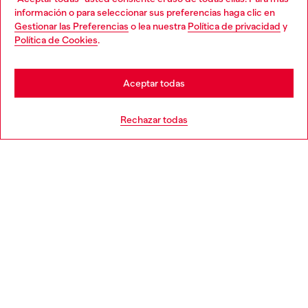
Choose your location
información o para seleccionar sus preferencias haga clic en
Gestionar las Preferencias
o lea nuestra
Política de privacidad
y
You are currently browsing España website, but it seems you
Política de Cookies
.
Descubre más
may be based in United States
Stay in España
Aceptar todas
AYUDA
Go to United States
Rechazar todas
APARTADO LEGAL
WORLD OF DIESEL
CORPORATE