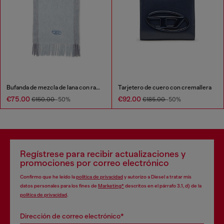
Bufanda de mezcla de lana con rayas en contraste
Tarjetero de cuero con cremallera
€75.00
€92.00
€150.00
-50%
€185.00
-50%
Regístrese para recibir actualizaciones y
promociones por correo electrónico
Confirmo que he leído la
política de privacidad
y autorizo a Diesel a tratar mis
datos personales para los fines de
Marketing*
descritos en el párrafo 3.1, d) de la
política de privacidad
.
Dirección de correo electrónico*