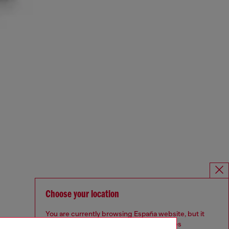
Choose your location
You are currently browsing España website, but it
seems you may be based in United States