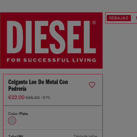
REBAJAS
Colgante Leo De Metal Con
Pedrería
€22.00
€45.00
-51%
Color:
Plata
Tabla de tallas
Talla:
UNI