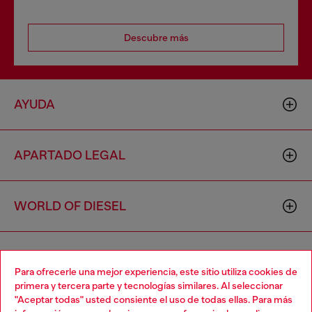
Descubre más
AYUDA
APARTADO LEGAL
WORLD OF DIESEL
CORPORATE
Para ofrecerle una mejor experiencia, este sitio utiliza cookies de
primera y tercera parte y tecnologías similares. Al seleccionar
"Aceptar todas" usted consiente el uso de todas ellas. Para más
Choose your location