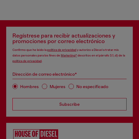
Regístrese para recibir actualizaciones y
promociones por correo electrónico
Confirmo que he leído la
política de privacidad
y autorizo a Diesel a tratar mis
datos personales para los fines de
Marketing*
descritos en el párrafo 3.1, d) de la
política de privacidad
.
Dirección de correo electrónico*
Hombres
Mujeres
No especificado
Subscribe