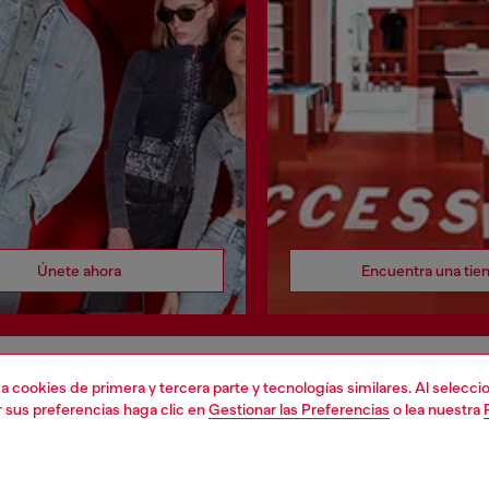
Únete ahora
Encuentra una tie
liza cookies de primera y tercera parte y tecnologías similares. Al selec
DO LEGAL
WORLD OF DIESEL
r sus preferencias haga clic en
Gestionar las Preferencias
o lea nuestra
cookie
About Diesel
 sobre datos personales
House of Diesel
 venta
Sostenibilidad