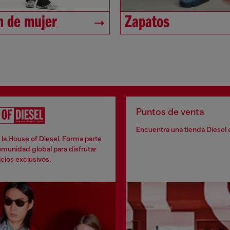
 de mujer
Zapatos
Puntos de venta
Encuentra una tienda Diesel 
la House of Diesel. Forma parte
munidad global para disfrutar
cios exclusivos.