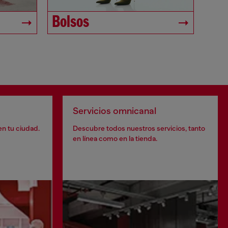
Bolsos
Servicios omnicanal
en tu ciudad.
Descubre todos nuestros servicios, tanto
en línea como en la tienda.