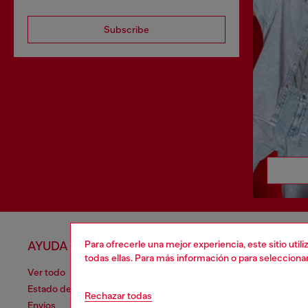
Subscribe
Para ofrecerle una mejor experiencia, este sitio uti
AYUDA
APARTA
todas ellas. Para más información o para selecciona
Ver todo
Política de 
Estado de la orden
Información
Rechazar todas
Envíos
Términos de