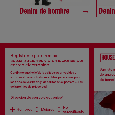
Denim de hombre
Denim
Regístrese para recibir
actualizaciones y promociones por
correo electrónico
Súmate a 
Confirmo que he leído la
política de privacidad
y
de una co
autorizo a Diesel a tratar mis datos personales para
de benefi
los fines de
Marketing*
descritos en el párrafo 3.1, d)
de la
política de privacidad
.
Dirección de correo electrónico*
No
Hombres
Mujeres
especificado