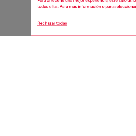
Para ofrecerle una mejor experiencia, este sitio uti
todas ellas. Para más información o para selecciona
Rechazar todas
mujer
acces
DESCRI
Descrip
Un dise
minimal
efecto 
protege
resaltan
con efe
para rea