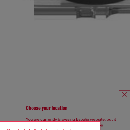
Choose your location
You are currently browsing España website, but it
seems you may be based in United States