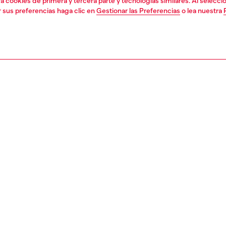
liza cookies de primera y tercera parte y tecnologías similares. Al selec
r sus preferencias haga clic en
Gestionar las Preferencias
o lea nuestra
1 | 4
orios
móvil y audio
móvil y audio
PCIÓN
ción del producto
ño transparente de alta protección creado para los fans
istas de Diesel. Con una nueva «D» ovalada en 3D con
espejo metálico y un anillo magnético MagSafe, esta funda
 y muestra tu dispositivo con partes translúcidas que
 su diseño original. El estampado metálico de alta calidad
cto espejo añade un acabado llamativo y de alta costura
lzar el aspecto de tu teléfono. Diseñado para el IPHONE 17