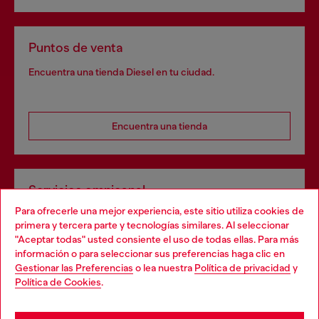
Puntos de venta
Encuentra una tienda Diesel en tu ciudad.
Encuentra una tienda
Servicios omnicanal
Para ofrecerle una mejor experiencia, este sitio utiliza cookies de
Descubre todos nuestros servicios, tanto en línea como
primera y tercera parte y tecnologías similares. Al seleccionar
en la tienda.
"Aceptar todas" usted consiente el uso de todas ellas. Para más
Choose your location
información o para seleccionar sus preferencias haga clic en
Gestionar las Preferencias
o lea nuestra
Política de privacidad
y
You are currently browsing España website, but it seems you
Política de Cookies
.
Descubre más
may be based in United States