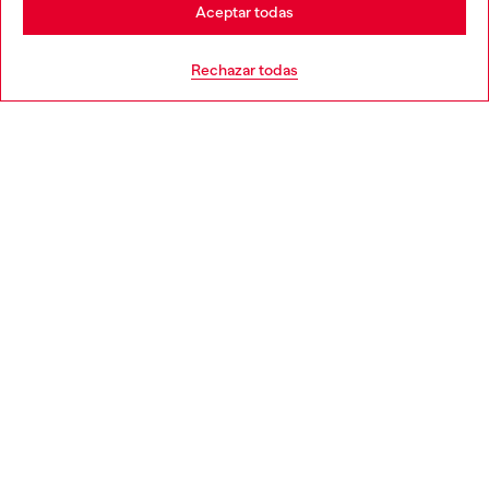
Stay in España
Aceptar todas
AYUDA
Go to United States
Rechazar todas
APARTADO LEGAL
WORLD OF DIESEL
CORPORATE
Country: ES
Language: ES