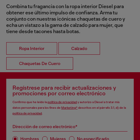
Combina tu fragancia con la ropa interior Diesel para
obtener ese último impulso de confianza. Arma tu
conjunto con nuestras icónicas chaquetas de cuero y
echa un vistazo a la gama de calzado para mujer, que
tiene desde tacones hasta botas.
Ropa Interior
Calzado
Chaquetas De Cuero
Regístrese para recibir actualizaciones y
promociones por correo electrónico
Confirmo que he leído la
política de privacidad
y autorizo a Diesel a tratar mis
datos personales para los fines de
Marketing*
descritos en el párrafo 3.1, d) de la
política de privacidad
.
Dirección de correo electrónico*
Hombres
Mujeres
No especificado