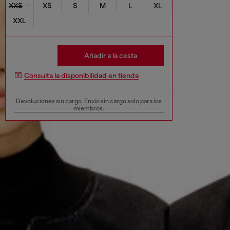
XXS
XS
S
M
L
XL
XXL
Añadir a la cesta
Consulta la disponibilidad en tienda
Devoluciones sin cargo. Envío sin cargo solo para los
miembros.