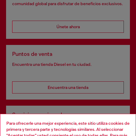
comunidad global para disfrutar de beneficios exclusivos.
Únete ahora
Puntos de venta
Encuentra una tienda Diesel en tu ciudad.
Encuentra una tienda
Servicios omnicanal
Para ofrecerle una mejor experiencia, este sitio utiliza cookies de
Descubre todos nuestros servicios, tanto en línea como
primera y tercera parte y tecnologías similares. Al seleccionar
en la tienda.
"Aceptar todas" usted consiente el uso de todas ellas. Para más