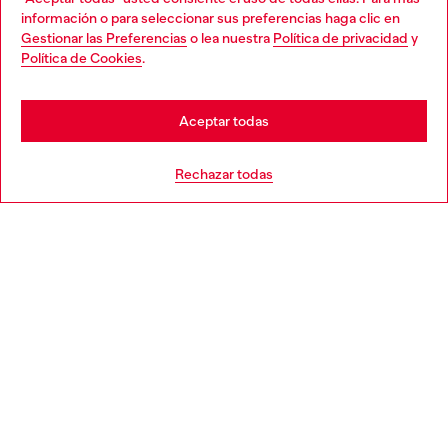
Choose your location
información o para seleccionar sus preferencias haga clic en
Gestionar las Preferencias
o lea nuestra
Política de privacidad
y
You are currently browsing España website, but it seems you
Política de Cookies
.
Descubre más
may be based in United States
Stay in España
Aceptar todas
AYUDA
Go to United States
Rechazar todas
APARTADO LEGAL
WORLD OF DIESEL
CORPORATE