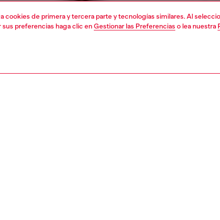
liza cookies de primera y tercera parte y tecnologías similares. Al selec
r sus preferencias haga clic en
Gestionar las Preferencias
o lea nuestra
1 | 6
chaquetas
outerwear & chaquetas
PCIÓN
ción del producto
Corte
a biker de mujer con doble botonadura, confeccionada
La modelo 
 obtenida de manera responsable, con acabado
Consulta la 
ado y trabajado a mano para ofrecer una superficie que
Tabla de talla
usada desde el primer día. La construcción clásica se
 intacta: solapas anchas, cierre frontal asimétrico,