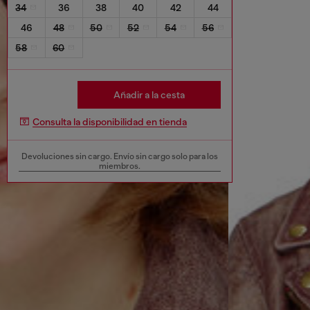
34
36
38
40
42
44
46
48
50
52
54
56
58
60
Añadir a la cesta
Consulta la disponibilidad en tienda
Devoluciones sin cargo. Envío sin cargo solo para los
miembros.