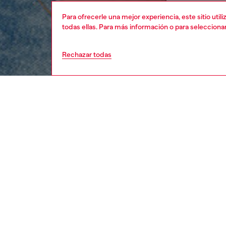
Para ofrecerle una mejor experiencia, este sitio uti
todas ellas. Para más información o para selecciona
Rechazar todas
mujer
ropa
DESCRI
Descrip
Chaquet
en piel
craquel
parece 
mantiene