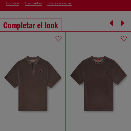
hombre
camisetas
polos vaqueros
Completar el look