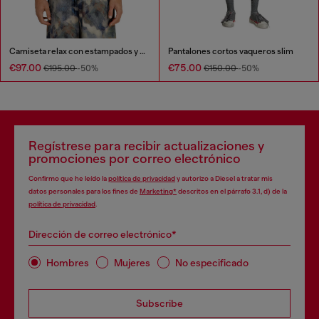
Camiseta relax con estampados y parches por toda la prenda
Pantalones cortos vaqueros slim
€97.00
€75.00
€195.00
-50%
€150.00
-50%
Regístrese para recibir actualizaciones y
promociones por correo electrónico
Confirmo que he leído la
política de privacidad
y autorizo a Diesel a tratar mis
datos personales para los fines de
Marketing*
descritos en el párrafo 3.1, d) de la
política de privacidad
.
Dirección de correo electrónico*
Hombres
Mujeres
No especificado
Subscribe