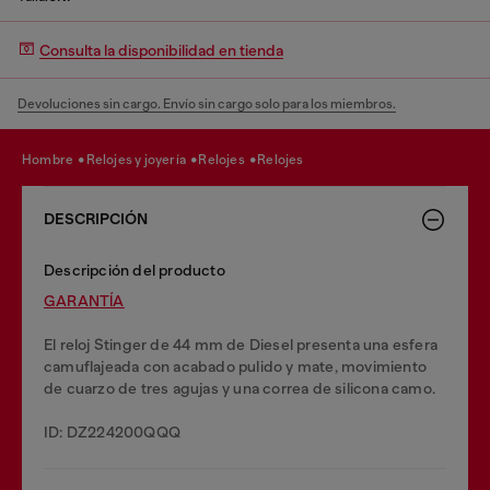
Consulta la disponibilidad en tienda
Devoluciones sin cargo. Envío sin cargo solo para los miembros.
hombre
relojes y joyería
relojes
relojes
DESCRIPCIÓN
Descripción del producto
GARANTĺA
El reloj Stinger de 44 mm de Diesel presenta una esfera
camuflajeada con acabado pulido y mate, movimiento
de cuarzo de tres agujas y una correa de silicona camo.
ID: DZ224200QQQ