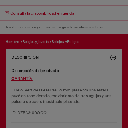
Consulta la disponibilidad en tienda
Devoluciones sin cargo. Envío sin cargo solo para los miembros.
hombre
relojes y joyería
relojes
relojes
DESCRIPCIÓN
Descripción del producto
GARANTĺA
El reloj Vert de Diesel de 32 mm presenta una esfera
pavé en tono dorado, movimiento de tres agujas y una
pulsera de acero inoxidable plateado.
ID: DZ563100QQQ