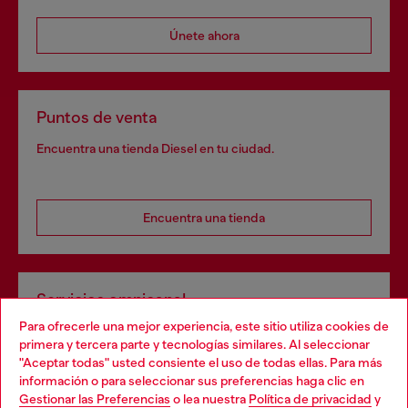
Únete ahora
Puntos de venta
Encuentra una tienda Diesel en tu ciudad.
Encuentra una tienda
Servicios omnicanal
Para ofrecerle una mejor experiencia, este sitio utiliza cookies de
Descubre todos nuestros servicios, tanto en línea como
primera y tercera parte y tecnologías similares. Al seleccionar
en la tienda.
"Aceptar todas" usted consiente el uso de todas ellas. Para más
Choose your location
información o para seleccionar sus preferencias haga clic en
Gestionar las Preferencias
o lea nuestra
Política de privacidad
y