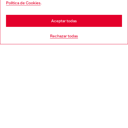
You are currently browsing España website, but it seems you
Política de Cookies
.
Descubre más
may be based in United States
Stay in España
Aceptar todas
AYUDA
Go to United States
Rechazar todas
APARTADO LEGAL
WORLD OF DIESEL
CORPORATE