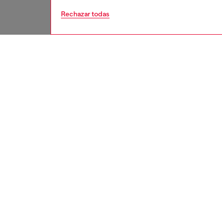
Rechazar todas
hombre
zap
DESCRI
Descrip
Zapatill
textiles
forma l
entresu
gráfica 
ID: Y0