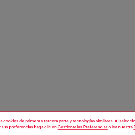
liza cookies de primera y tercera parte y tecnologías similares. Al selec
r sus preferencias haga clic en
Gestionar las Preferencias
o lea nuestra