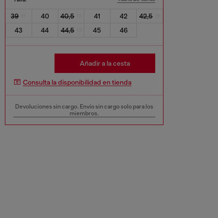
39
40
40,5
41
42
42,5
43
44
44,5
45
46
Añadir a la cesta
Consulta la disponibilidad en tienda
Devoluciones sin cargo. Envío sin cargo solo para los
miembros.