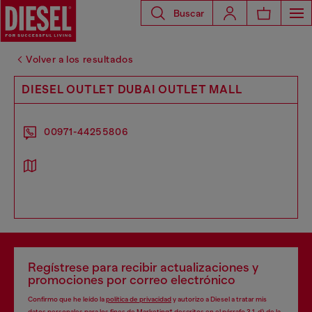
Buscar
Volver a los resultados
DIESEL OUTLET DUBAI OUTLET MALL
00971-44255806
Regístrese para recibir actualizaciones y
promociones por correo electrónico
Confirmo que he leído la
política de privacidad
y autorizo a Diesel a tratar mis
datos personales para los fines de
Marketing*
descritos en el párrafo 3.1, d) de la