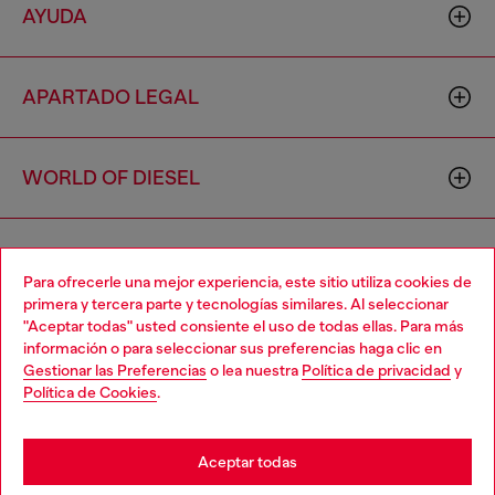
AYUDA
APARTADO LEGAL
WORLD OF DIESEL
CORPORATE
Para ofrecerle una mejor experiencia, este sitio utiliza cookies de
primera y tercera parte y tecnologías similares. Al seleccionar
"Aceptar todas" usted consiente el uso de todas ellas. Para más
Choose your location
información o para seleccionar sus preferencias haga clic en
Gestionar las Preferencias
o lea nuestra
Política de privacidad
y
You are currently browsing España website, but it seems you
Política de Cookies
.
may be based in United States
Country: ES
Language: ES
Stay in España
Aceptar todas