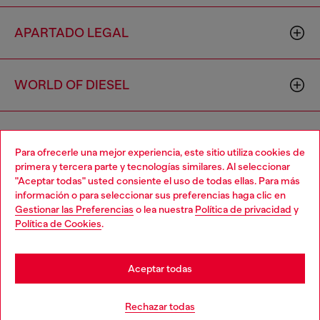
APARTADO LEGAL
WORLD OF DIESEL
CORPORATE
Para ofrecerle una mejor experiencia, este sitio utiliza cookies de
primera y tercera parte y tecnologías similares. Al seleccionar
"Aceptar todas" usted consiente el uso de todas ellas. Para más
Choose your location
información o para seleccionar sus preferencias haga clic en
Gestionar las Preferencias
o lea nuestra
Política de privacidad
y
You are currently browsing España website, but it seems you
Política de Cookies
.
may be based in United States
Country: ES
Language: ES
Stay in España
Aceptar todas
Copyright © 2026 Diesel SpA - Todos los derechos reservados -
Go to United States
Rechazar todas
VAT 00642650246 -
v10.9.10