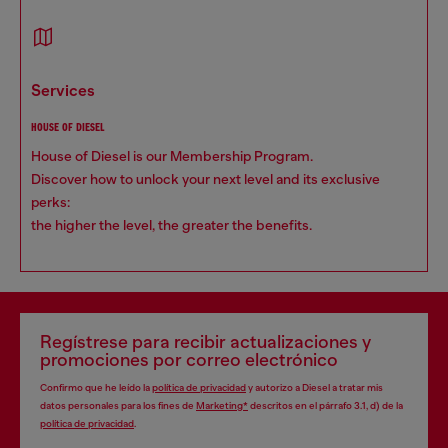
services
HOUSE OF DIESEL
House of Diesel is our Membership Program.
Discover how to unlock your next level and its exclusive
perks:
the higher the level, the greater the benefits.
Regístrese para recibir actualizaciones y
promociones por correo electrónico
Confirmo que he leído la
política de privacidad
y autorizo a Diesel a tratar mis
datos personales para los fines de
Marketing*
descritos en el párrafo 3.1, d) de la
política de privacidad
.