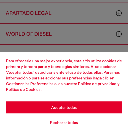
APARTADO LEGAL
WORLD OF DIESEL
CORPORATE
Para ofrecerle una mejor experiencia, este sitio utiliza cookies de
primera y tercera parte y tecnologías similares. Al seleccionar
"Aceptar todas" usted consiente el uso de todas ellas. Para más
Choose your location
información o para seleccionar sus preferencias haga clic en
Gestionar las Preferencias
o lea nuestra
Política de privacidad
y
You are currently browsing España website, but it seems you
Política de Cookies
.
may be based in United States
Country: ES
Language: ES
Stay in España
Aceptar todas
Copyright © 2026 Diesel SpA - Todos los derechos reservados -
Go to United States
Rechazar todas
VAT 00642650246 -
v10.9.10