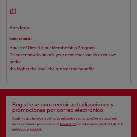
services
HOUSE OF DIESEL
House of Diesel is our Membership Program.
Discover how to unlock your next level and its exclusive
perks:
the higher the level, the greater the benefits.
Regístrese para recibir actualizaciones y
promociones por correo electrónico
Confirmo que he leído la
política de privacidad
y autorizo a Diesel a tratar mis
datos personales para los fines de
Marketing*
descritos en el párrafo 3.1, d) de la
política de privacidad
.