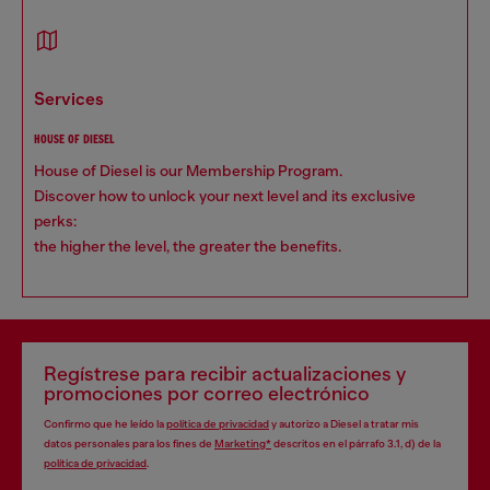
services
HOUSE OF DIESEL
House of Diesel is our Membership Program.
Discover how to unlock your next level and its exclusive
perks:
the higher the level, the greater the benefits.
Regístrese para recibir actualizaciones y
promociones por correo electrónico
Confirmo que he leído la
política de privacidad
y autorizo a Diesel a tratar mis
datos personales para los fines de
Marketing*
descritos en el párrafo 3.1, d) de la
política de privacidad
.