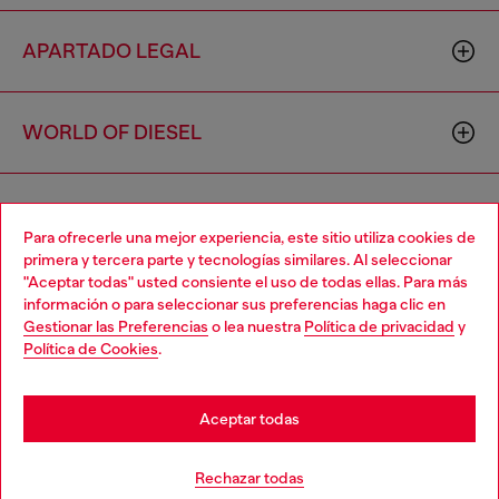
APARTADO LEGAL
WORLD OF DIESEL
CORPORATE
Para ofrecerle una mejor experiencia, este sitio utiliza cookies de
primera y tercera parte y tecnologías similares. Al seleccionar
"Aceptar todas" usted consiente el uso de todas ellas. Para más
Choose your location
información o para seleccionar sus preferencias haga clic en
Gestionar las Preferencias
o lea nuestra
Política de privacidad
y
You are currently browsing España website, but it seems you
Política de Cookies
.
may be based in United States
Country: ES
Language: ES
Stay in España
Aceptar todas
Copyright © 2026 Diesel SpA - Todos los derechos reservados -
Go to United States
Rechazar todas
VAT 00642650246 -
v10.9.10