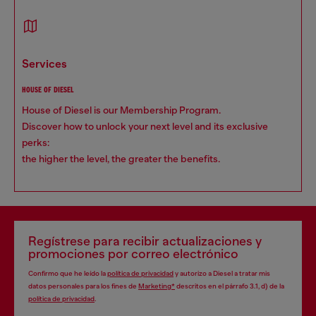
services
HOUSE OF DIESEL
House of Diesel is our Membership Program.
Discover how to unlock your next level and its exclusive
perks:
the higher the level, the greater the benefits.
Regístrese para recibir actualizaciones y
promociones por correo electrónico
Confirmo que he leído la
política de privacidad
y autorizo a Diesel a tratar mis
datos personales para los fines de
Marketing*
descritos en el párrafo 3.1, d) de la
política de privacidad
.