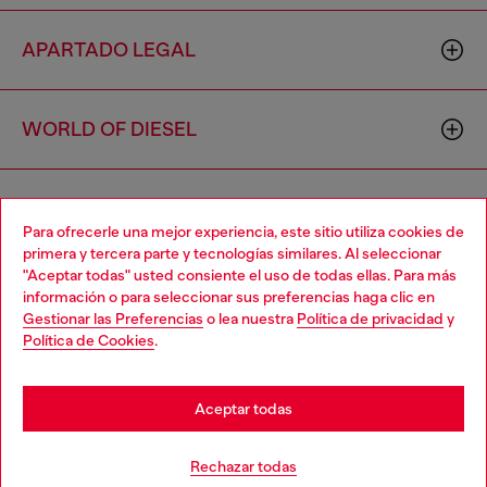
APARTADO LEGAL
WORLD OF DIESEL
CORPORATE
Para ofrecerle una mejor experiencia, este sitio utiliza cookies de
primera y tercera parte y tecnologías similares. Al seleccionar
"Aceptar todas" usted consiente el uso de todas ellas. Para más
Choose your location
información o para seleccionar sus preferencias haga clic en
Gestionar las Preferencias
o lea nuestra
Política de privacidad
y
You are currently browsing España website, but it seems you
Política de Cookies
.
may be based in United States
Country: ES
Language: ES
Stay in España
Aceptar todas
Copyright © 2026 Diesel SpA - Todos los derechos reservados -
Go to United States
Rechazar todas
VAT 00642650246 -
v10.9.10