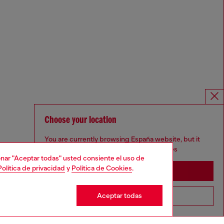
Choose your location
You are currently browsing España website, but it
seems you may be based in United States
cionar "Aceptar todas" usted consiente el uso de
Política de privacidad
y
Política de Cookies
.
Stay in España
Aceptar todas
Go to United States