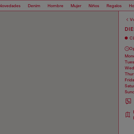
Novedades
Denim
Hombre
Mujer
Niños
Regalos
H
Vo
DIE
C
O
mo
tue
we
thu
frid
sat
sun