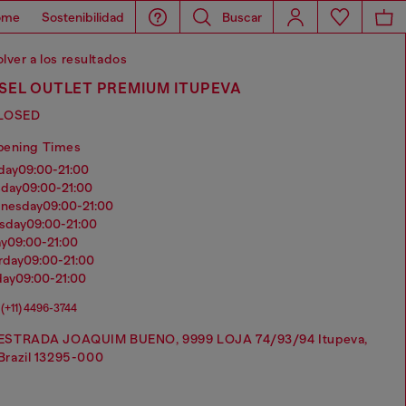
ome
Sostenibilidad
Buscar
lver a los resultados
SEL OUTLET PREMIUM ITUPEVA
LOSED
pening Times
nday
09:00-21:00
sday
09:00-21:00
dnesday
09:00-21:00
rsday
09:00-21:00
ay
09:00-21:00
urday
09:00-21:00
day
09:00-21:00
(+11) 4496-3744
ESTRADA JOAQUIM BUENO, 9999 LOJA 74/93/94 Itupeva,
Brazil 13295-000