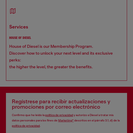
services
HOUSE OF DIESEL
House of Diesel is our Membership Program.
Discover how to unlock your next level and its exclusive
perks:
the higher the level, the greater the benefits.
Regístrese para recibir actualizaciones y
promociones por correo electrónico
Confirmo que he leído la
política de privacidad
y autorizo a Diesel a tratar mis
datos personales para los fines de
Marketing*
descritos en el párrafo 3.1, d) de la
política de privacidad
.