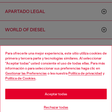
APARTADO LEGAL
WORLD OF DIESEL
CORPORATE
Para ofrecerle una mejor experiencia, este sitio utiliza cookies de
primera y tercera parte y tecnologías similares. Al seleccionar
"Aceptar todas" usted consiente el uso de todas ellas. Para más
Choose your location
información o para seleccionar sus preferencias haga clic en
Gestionar las Preferencias
o lea nuestra
Política de privacidad
y
You are currently browsing España website, but it seems you
Política de Cookies
.
may be based in United States
Country: ES
Language: ES
Stay in España
Aceptar todas
Copyright © 2026 Diesel SpA - Todos los derechos reservados -
Go to United States
Rechazar todas
VAT 00642650246 -
v10.9.10