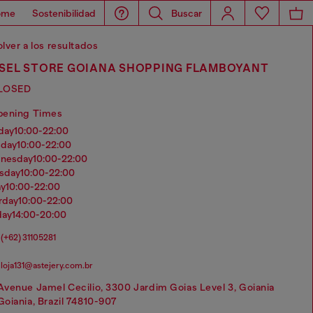
ome
Sostenibilidad
Buscar
lver a los resultados
ESEL STORE GOIANA SHOPPING FLAMBOYANT
LOSED
pening Times
nday
10:00-22:00
sday
10:00-22:00
dnesday
10:00-22:00
rsday
10:00-22:00
ay
10:00-22:00
urday
10:00-22:00
day
14:00-20:00
(+62) 31105281
loja131@astejery.com.br
Avenue Jamel Cecilio, 3300 Jardim Goias Level 3, Goiania
Goiania, Brazil 74810-907