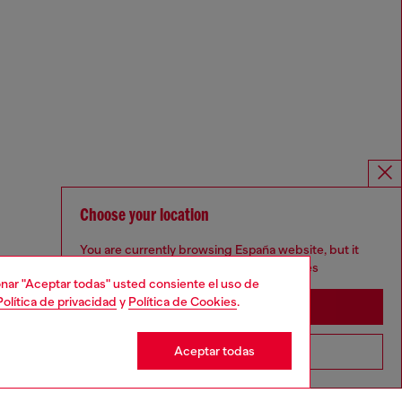
Choose your location
You are currently browsing España website, but it
seems you may be based in United States
cionar "Aceptar todas" usted consiente el uso de
Política de privacidad
y
Política de Cookies
.
Stay in España
Aceptar todas
Go to United States