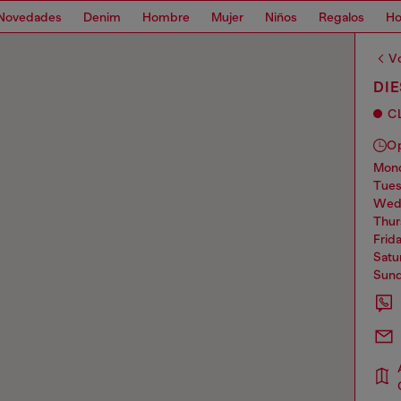
Novedades
Denim
Hombre
Mujer
Niños
Regalos
H
Vo
DI
C
O
mo
tue
we
thu
frid
sat
sun