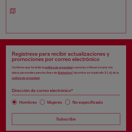
Regístrese para recibir actualizaciones y
promociones por correo electrónico
Confirmo que he leído la
política de privacidad
y autorizo a Diesel a tratar mis
datos personales para los fines de
Marketing*
descritos en el párrafo 3.1, d) de la
política de privacidad
.
Dirección de correo electrónico*
Hombres
Mujeres
No especificado
Subscribe