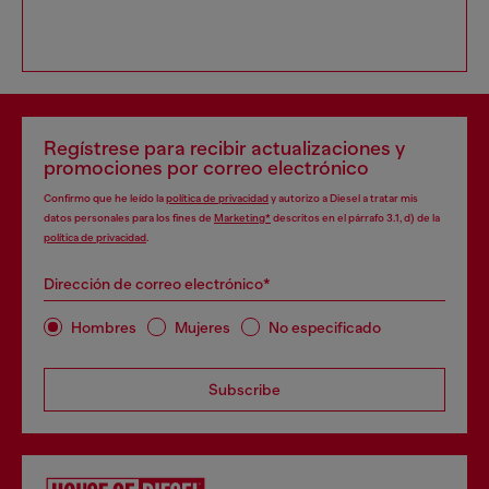
Regístrese para recibir actualizaciones y
promociones por correo electrónico
Confirmo que he leído la
política de privacidad
y autorizo a Diesel a tratar mis
datos personales para los fines de
Marketing*
descritos en el párrafo 3.1, d) de la
política de privacidad
.
Dirección de correo electrónico*
Hombres
Mujeres
No especificado
Subscribe