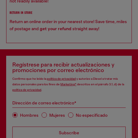
not readily available!
RETURN IN STORE
Return an online order in your nearest store! Save time, miles
of postage and
get your refund
straight away!
Regístrese para recibir actualizaciones y
promociones por correo electrónico
Confirmo que he leído la
política de privacidad
y autorizo a Diesel a tratar mis
datos personales para los fines de
Marketing*
descritos en el párrafo 3.1, d) de la
política de privacidad
.
Dirección de correo electrónico*
Hombres
Mujeres
No especificado
Subscribe