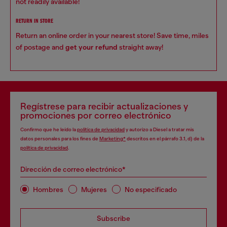
not readily available!
RETURN IN STORE
Return an online order in your nearest store! Save time, miles
of postage and
get your refund
straight away!
Regístrese para recibir actualizaciones y
promociones por correo electrónico
Confirmo que he leído la
política de privacidad
y autorizo a Diesel a tratar mis
datos personales para los fines de
Marketing*
descritos en el párrafo 3.1, d) de la
política de privacidad
.
Dirección de correo electrónico*
Hombres
Mujeres
No especificado
Subscribe