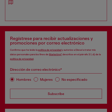
Regístrese para recibir actualizaciones y
promociones por correo electrónico
Confirmo que he leído la
política de privacidad
y autorizo a Diesel a tratar mis
datos personales para los fines de
Marketing*
descritos en el párrafo 3.1, d) de la
política de privacidad
.
Dirección de correo electrónico*
Hombres
Mujeres
No especificado
Subscribe