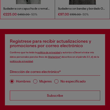
Sudadera con capucha de cremallera en trompe l'oeil JoggJeans
Sudadera con bandas y bordado Oval D
€225.00
€97.00
€450.00
-50%
€195.00
-50%
Regístrese para recibir actualizaciones y
promociones por correo electrónico
Confirmo que he leído la
política de privacidad
y autorizo a Diesel a tratar mis
datos personales para los fines de
Marketing*
descritos en el párrafo 3.1, d) de la
política de privacidad
.
Dirección de correo electrónico*
Hombres
Mujeres
No especificado
Subscribe