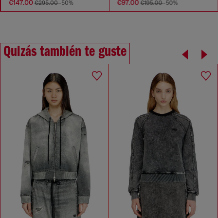
€147.00
€97.00
€295.00
-50%
€195.00
-50%
Quizás también te guste