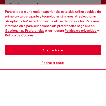
Servicios omnicanal
Para ofrecerle una mejor experiencia, este sitio utiliza cookies de
Descubre todos nuestros servicios, tanto en línea como
primera y tercera parte y tecnologías similares. Al seleccionar
en la tienda.
"Aceptar todas" usted consiente el uso de todas ellas. Para más
Choose your location
información o para seleccionar sus preferencias haga clic en
Gestionar las Preferencias
o lea nuestra
Política de privacidad
y
You are currently browsing España website, but it seems you
Política de Cookies
.
Descubre más
may be based in United States
Stay in España
Aceptar todas
AYUDA
Go to United States
Rechazar todas
APARTADO LEGAL
WORLD OF DIESEL