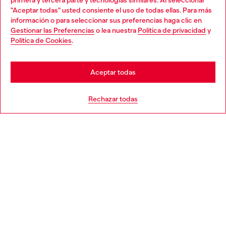
primera y tercera parte y tecnologías similares. Al seleccionar
en la tienda.
"Aceptar todas" usted consiente el uso de todas ellas. Para más
Choose your location
información o para seleccionar sus preferencias haga clic en
Gestionar las Preferencias
o lea nuestra
Política de privacidad
y
You are currently browsing España website, but it seems you
Política de Cookies
.
Descubre más
may be based in United States
Stay in España
Aceptar todas
AYUDA
Go to United States
Rechazar todas
APARTADO LEGAL
WORLD OF DIESEL
CORPORATE