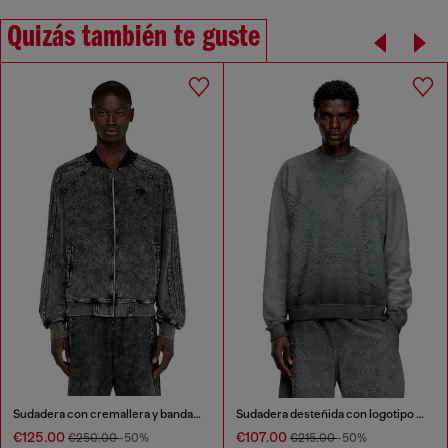
Quizás también te guste
Sudadera con cremallera y bandas en las mangas
Sudadera desteñida con logotipo Phoenix devoré
€125.00
€107.00
€250.00
-50%
€215.00
-50%