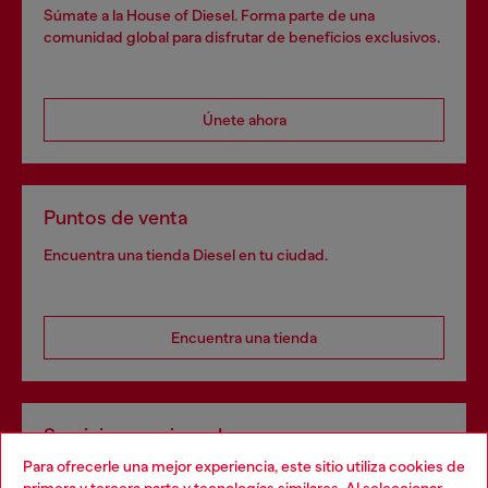
Súmate a la House of Diesel. Forma parte de una
comunidad global para disfrutar de beneficios exclusivos.
Únete ahora
Puntos de venta
Encuentra una tienda Diesel en tu ciudad.
Encuentra una tienda
Servicios omnicanal
Para ofrecerle una mejor experiencia, este sitio utiliza cookies de
Descubre todos nuestros servicios, tanto en línea como