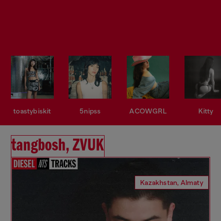
toastybiskit
5nipss
ACOWGRL
Kitty
tangbosh, ZVUK
Kazakhstan, Almaty