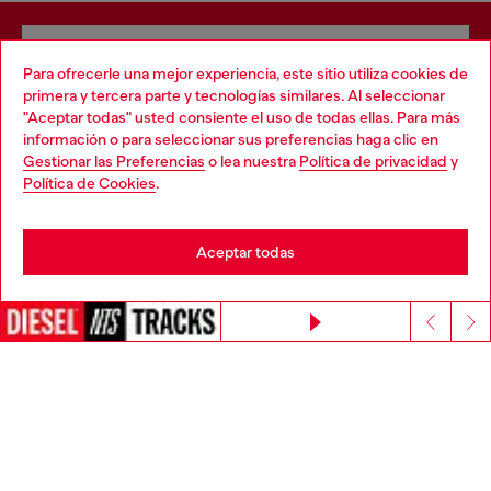
Regístrese para recibir actualizaciones y
Para ofrecerle una mejor experiencia, este sitio utiliza cookies de
promociones por correo electrónico
primera y tercera parte y tecnologías similares. Al seleccionar
Confirmo que he leído la
política de privacidad
y autorizo a Diesel a tratar mis
"Aceptar todas" usted consiente el uso de todas ellas. Para más
Choose your location
datos personales para los fines de
Marketing*
descritos en el párrafo 3.1, d) de la
información o para seleccionar sus preferencias haga clic en
política de privacidad
.
Gestionar las Preferencias
o lea nuestra
Política de privacidad
y
You are currently browsing España website, but it seems you
Política de Cookies
.
Dirección de correo electrónico*
may be based in United States
Hombres
Mujeres
No especificado
Stay in España
Aceptar todas
Go to United States
Subscribe
Rechazar todas
Súmate a la House of Diesel. Forma parte de una
comunidad global para disfrutar de beneficios exclusivos.