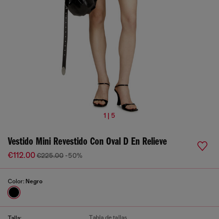
1 | 5
Vestido Mini Revestido Con Oval D En Relieve
€112.00
€225.00
-50%
Color:
Negro
Tabla de tallas
Talla: