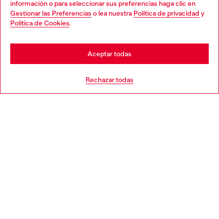
información o para seleccionar sus preferencias haga clic en
Gestionar las Preferencias
o lea nuestra
Política de privacidad
y
You are currently browsing España website, but it seems you
Política de Cookies
.
Descubre más
may be based in United States
Stay in España
Aceptar todas
AYUDA
Go to United States
Rechazar todas
APARTADO LEGAL
WORLD OF DIESEL
CORPORATE