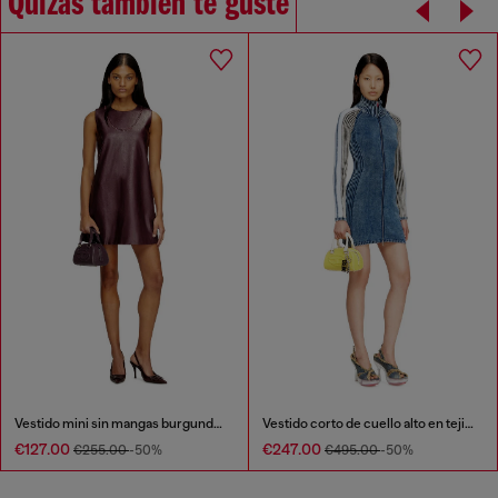
Quizás también te guste
Vestido mini sin mangas burgundy en tejido recubierto
Vestido corto de cuello alto en tejido índigo
€127.00
€247.00
€255.00
-50%
€495.00
-50%