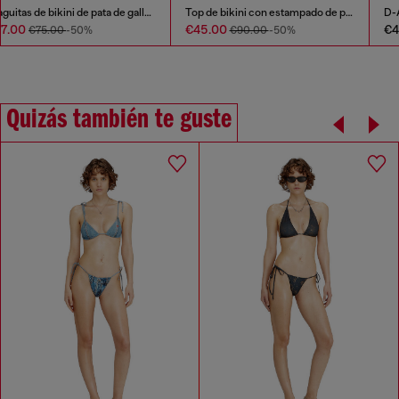
Braguitas de bikini de pata de gallo con lazos laterales
Top de bikini con estampado de pata de gallo por toda la prenda
€37.00
€45.00
€75.00
-50%
€90.00
-50%
Quizás también te guste