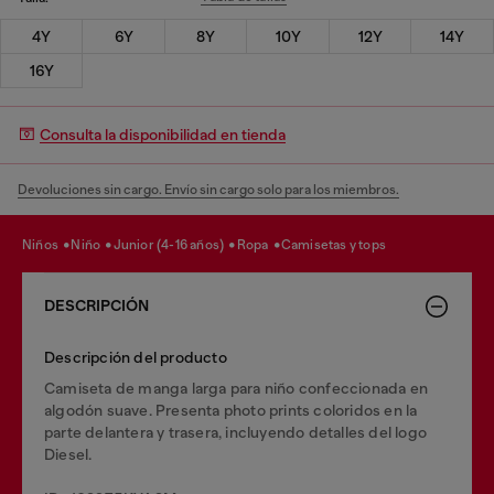
4Y
6Y
8Y
10Y
12Y
14Y
16Y
Consulta la disponibilidad en tienda
Devoluciones sin cargo. Envío sin cargo solo para los miembros.
niños
niño
junior (4-16 años)
ropa
camisetas y tops
DESCRIPCIÓN
Descripción del producto
Camiseta de manga larga para niño confeccionada en
algodón suave. Presenta photo prints coloridos en la
parte delantera y trasera, incluyendo detalles del logo
Diesel.