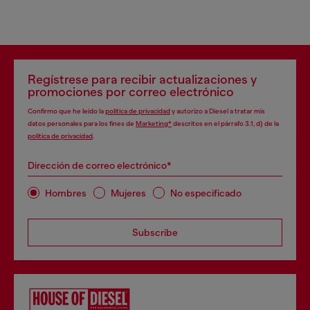
Regístrese para recibir actualizaciones y
promociones por correo electrónico
Confirmo que he leído la
política de privacidad
y autorizo a Diesel a tratar mis
datos personales para los fines de
Marketing*
descritos en el párrafo 3.1, d) de la
política de privacidad
.
Dirección de correo electrónico*
Hombres
Mujeres
No especificado
Subscribe