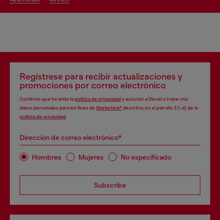
Regístrese para recibir actualizaciones y
promociones por correo electrónico
Confirmo que he leído la
política de privacidad
y autorizo a Diesel a tratar mis
datos personales para los fines de
Marketing*
descritos en el párrafo 3.1, d) de la
política de privacidad
.
Dirección de correo electrónico*
Hombres
Mujeres
No especificado
Subscribe