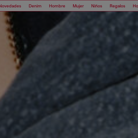
Novedades
Denim
Hombre
Mujer
Niños
Regalos
H