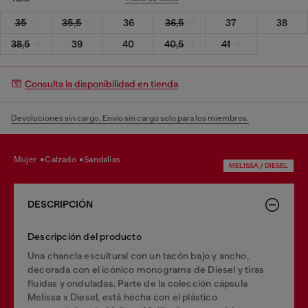
35
35,5
36
36,5
37
38
38,5
39
40
40,5
41
Consulta la disponibilidad en tienda
Devoluciones sin cargo. Envío sin cargo solo para los miembros.
mujer
calzado
sandalias
MELISSA / DIESEL
DESCRIPCIÓN
Descripción del producto
Una chancla escultural con un tacón bajo y ancho,
decorada con el icónico monograma de Diesel y tiras
fluidas y onduladas. Parte de la colección cápsula
Melissa x Diesel, está hecha con el plástico