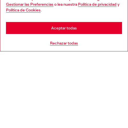
Gestionar las Preferencias
o lea nuestra
Política de privacidad
y
You are currently browsing España website, but it seems you
Política de Cookies
.
Descubre más
may be based in United States
Stay in España
Aceptar todas
AYUDA
Go to United States
Rechazar todas
APARTADO LEGAL
WORLD OF DIESEL
CORPORATE