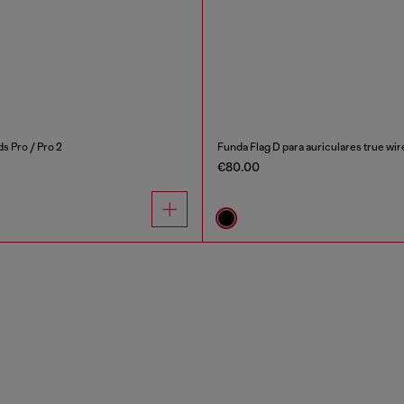
s Pro / Pro 2
Funda Flag D para auriculares true wir
€80.00