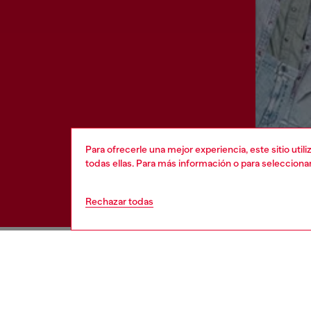
Para ofrecerle una mejor experiencia, este sitio uti
todas ellas. Para más información o para selecciona
Rechazar todas
AYUDA
APARTA
Ver todo
Política de 
Estado de la orden
Información