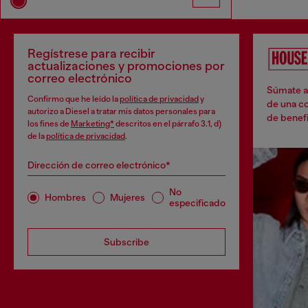
Regístrese para recibir
actualizaciones y promociones por
correo electrónico
Súmate a 
Confirmo que he leído la
política de privacidad
y
de una co
autorizo a Diesel a tratar mis datos personales para
de benefi
los fines de
Marketing*
descritos en el párrafo 3.1, d)
de la
política de privacidad
.
Dirección de correo electrónico*
No
Hombres
Mujeres
especificado
Subscribe