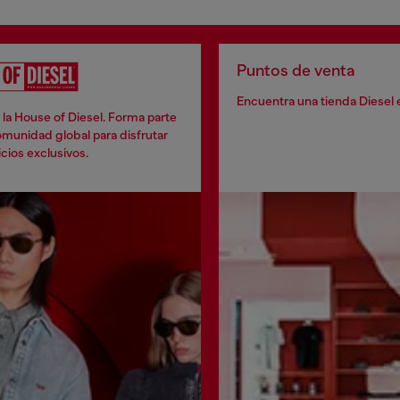
Puntos de venta
Encuentra una tienda Diesel 
la House of Diesel. Forma parte
munidad global para disfrutar
cios exclusivos.