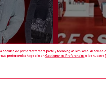
liza cookies de primera y tercera parte y tecnologías similares. Al selec
r sus preferencias haga clic en
Gestionar las Preferencias
o lea nuestra
Únete ahora
Encuentra una tie
DO LEGAL
WORLD OF DIESEL
cookie
About Diesel
 sobre datos personales
House of Diesel