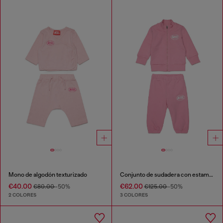
Mono de algodón texturizado
Conjunto de sudadera con estampado de logo
€40.00
€62.00
€80.00
-50%
€125.00
-50%
2 COLORES
3 COLORES