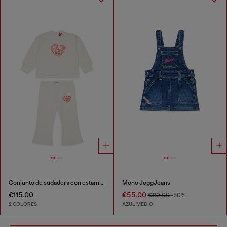
Conjunto de sudadera con estampado gráfico
Mono JoggJeans
€115.00
€55.00
€110.00
-50%
2 COLORES
AZUL MEDIO