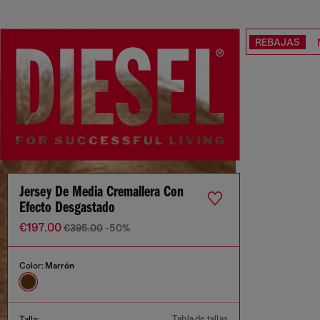
REBAJAS
Jersey De Media Cremallera Con
Efecto Desgastado
€197.00
€395.00
-50%
Color:
Marrón
Tabla de tallas
Talla: