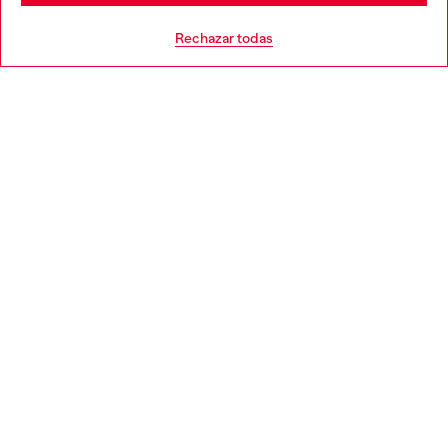
AYUDA
Go to United States
Rechazar todas
APARTADO LEGAL
WORLD OF DIESEL
CORPORATE
Country: ES
Language: ES