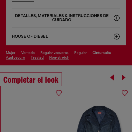
DETALLES, MATERIALES & INSTRUCCIONES DE
CUIDADO
HOUSE OF DIESEL
mujer
ver todo
regular vaqueros
regular
cintura alta
azul oscuro
treated
non-stretch
Completar el look