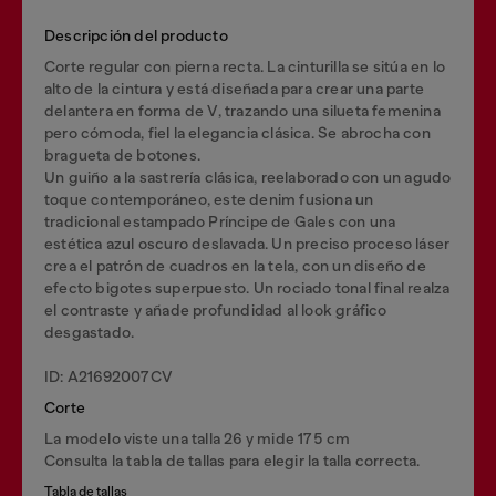
Descripción del producto
Corte regular con pierna recta. La cinturilla se sitúa en lo
alto de la cintura y está diseñada para crear una parte
delantera en forma de V, trazando una silueta femenina
pero cómoda, fiel la elegancia clásica. Se abrocha con
bragueta de botones.
Un guiño a la sastrería clásica, reelaborado con un agudo
toque contemporáneo, este denim fusiona un
tradicional estampado Príncipe de Gales con una
estética azul oscuro deslavada. Un preciso proceso láser
crea el patrón de cuadros en la tela, con un diseño de
efecto bigotes superpuesto. Un rociado tonal final realza
el contraste y añade profundidad al look gráfico
desgastado.
ID: A21692007CV
Corte
La modelo viste una talla 26 y mide 175 cm
Consulta la tabla de tallas para elegir la talla correcta.
Tabla de tallas