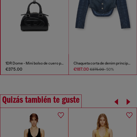
1DR Dome - Mini bolso de cuero pequeño tipo bowling
Chaqueta corta de denim príncipe de Gales
€375.00
€187.00
€375.00
-50%
Quizás también te guste