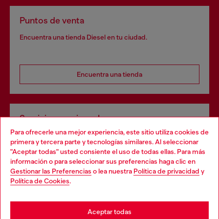
Puntos de venta
Encuentra una tienda Diesel en tu ciudad.
Encuentra una tienda
Servicios omnicanal
Para ofrecerle una mejor experiencia, este sitio utiliza cookies de
Descubre todos nuestros servicios, tanto en línea como
primera y tercera parte y tecnologías similares. Al seleccionar
en la tienda.
"Aceptar todas" usted consiente el uso de todas ellas. Para más
Choose your location
información o para seleccionar sus preferencias haga clic en
Gestionar las Preferencias
o lea nuestra
Política de privacidad
y
You are currently browsing España website, but it seems you
Política de Cookies
.
Descubre más
may be based in United States
Stay in España
Aceptar todas