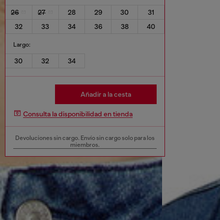
26
27
28
29
30
31
32
33
34
36
38
40
Largo:
30
32
34
Añadir a la cesta
Consulta la disponibilidad en tienda
Devoluciones sin cargo. Envío sin cargo solo para los
miembros.