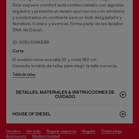
Este vaquero comfort está confeccionado con algodón
orgánico y presenta un lavado azul oscuro con whiskers
y sombreados en contraste para un look desgastado y
llamativo. Icónico y esencial, forma parte de los lavados
DNA de Diesel.
ID: 00SU1X0KBBR
Corte
El modelo viste una talla 32 y mide 182 cm
Consulta la tabla de tallas para elegir la talla correcta.
Tabla de tallas
DETALLES, MATERIALES & INSTRUCCIONES DE
CUIDADO
HOUSE OF DIESEL
hombre
ver todo
regular vaqueros
regular
cintura baja
azul oscuro
medium treated