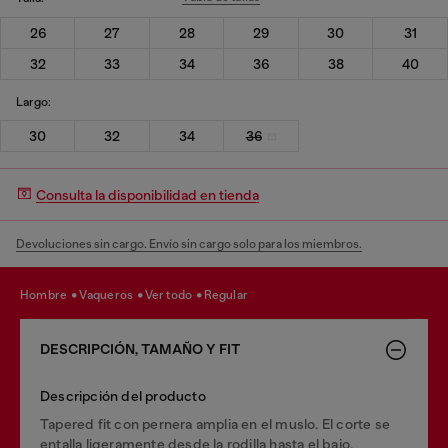
26
27
28
29
30
31
32
33
34
36
38
40
Largo:
30
32
34
36
Consulta la disponibilidad en tienda
Devoluciones sin cargo. Envío sin cargo solo para los miembros.
hombre
vaqueros
ver todo
regular
DESCRIPCIÓN, TAMAÑO Y FIT
Descripción del producto
Tapered fit con pernera amplia en el muslo. El corte se
entalla ligeramente desde la rodilla hasta el bajo.