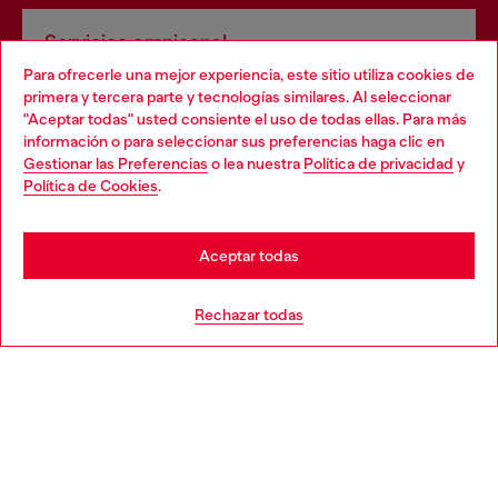
Servicios omnicanal
Para ofrecerle una mejor experiencia, este sitio utiliza cookies de
Descubre todos nuestros servicios, tanto en línea como
primera y tercera parte y tecnologías similares. Al seleccionar
en la tienda.
"Aceptar todas" usted consiente el uso de todas ellas. Para más
Choose your location
información o para seleccionar sus preferencias haga clic en
Gestionar las Preferencias
o lea nuestra
Política de privacidad
y
You are currently browsing España website, but it seems you
Política de Cookies
.
Descubre más
may be based in United States
Stay in España
Aceptar todas
AYUDA
Go to United States
Rechazar todas
APARTADO LEGAL
WORLD OF DIESEL