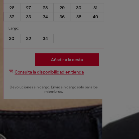
26
27
28
29
30
31
32
33
34
36
38
40
Largo:
30
32
34
Añadir a la cesta
Consulta la disponibilidad en tienda
Devoluciones sin cargo. Envío sin cargo solo para los
miembros.