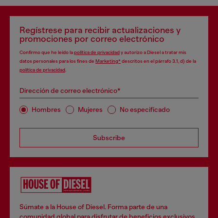
Regístrese para recibir actualizaciones y
promociones por correo electrónico
Confirmo que he leído la
política de privacidad
y autorizo a Diesel a tratar mis
datos personales para los fines de
Marketing*
descritos en el párrafo 3.1, d) de la
política de privacidad
.
Dirección de correo electrónico*
Hombres
Mujeres
No especificado
Subscribe
Súmate a la House of Diesel. Forma parte de una
comunidad global para disfrutar de beneficios exclusivos.