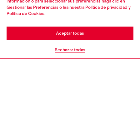
información o para seleccionar sus preferencias haga clic en
Gestionar las Preferencias
o lea nuestra
Política de privacidad
y
You are currently browsing España website, but it seems you
Política de Cookies
.
Descubre más
may be based in United States
Stay in España
Aceptar todas
AYUDA
Go to United States
Rechazar todas
APARTADO LEGAL
WORLD OF DIESEL
CORPORATE