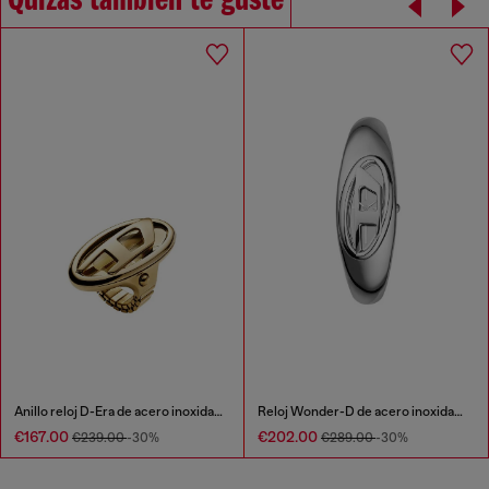
Quizás también te guste
Anillo reloj D-Era de acero inoxidable en tono dorado
Reloj Wonder-D de acero inoxidable con movimiento de dos agujas
€167.00
€202.00
€239.00
-30%
€289.00
-30%