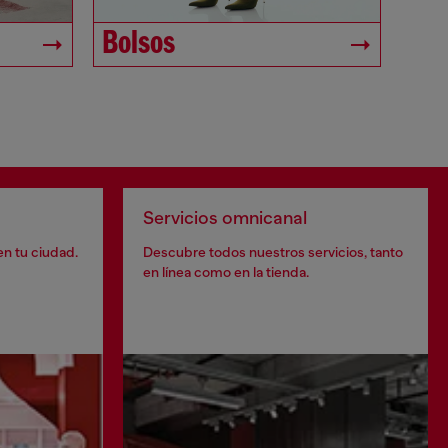
Bolsos
Servicios omnicanal
en tu ciudad.
Descubre todos nuestros servicios, tanto
en línea como en la tienda.