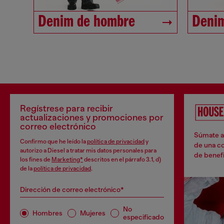
Denim de hombre
Denim
Regístrese para recibir
actualizaciones y promociones por
correo electrónico
Súmate a 
Confirmo que he leído la
política de privacidad
y
de una co
autorizo a Diesel a tratar mis datos personales para
de benefi
los fines de
Marketing*
descritos en el párrafo 3.1, d)
de la
política de privacidad
.
Dirección de correo electrónico*
No
Hombres
Mujeres
especificado