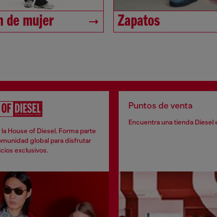
 de mujer
Zapatos
Puntos de venta
Encuentra una tienda Diesel 
la House of Diesel. Forma parte
munidad global para disfrutar
cios exclusivos.