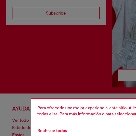
Subscribe
Para ofrecerle una mejor experiencia, este sitio uti
AYUDA
APARTA
todas ellas. Para más información o para selecciona
Ver todo
Política de 
Estado de la orden
Información
Rechazar todas
Envíos
Términos de