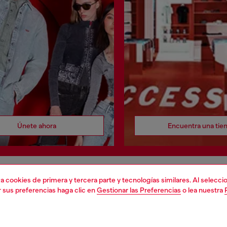
Únete ahora
Encuentra una tie
liza cookies de primera y tercera parte y tecnologías similares. Al selec
DO LEGAL
WORLD OF DIESEL
r sus preferencias haga clic en
Gestionar las Preferencias
o lea nuestra
cookie
About Diesel
 sobre datos personales
House of Diesel
 venta
Sostenibilidad